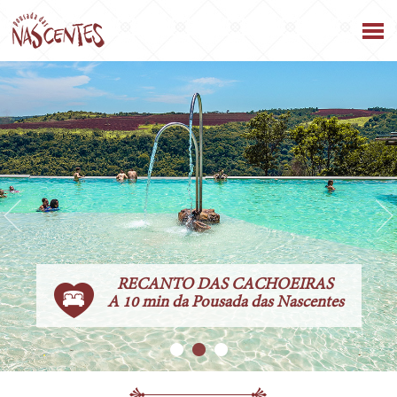
LOCALIZAÇÃO PRIVILEGIADA
HIDROMASSAGEM OU OFURÔ
RECANTO DAS CACHOEIRAS
PRÓXIMO A CACHOEIRAS E NATUREZA
A 10 min da Pousada das Nascentes
Um diferencial romântico!